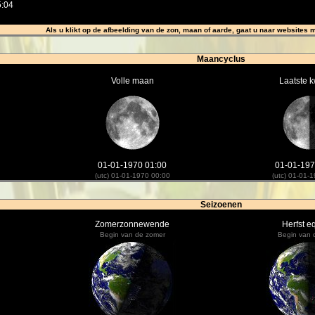
5:04
Als u klikt op de afbeelding van de zon, maan of aarde, gaat u naar websites 
Maancyclus
Volle maan
Laatste k
01-01-1970 01:00
01-01-197
(utc) 01-01-1970 00:00
(utc) 01-01-
Seizoenen
Zomerzonnewende
Herfst e
Begin van de zomer
Begin van d