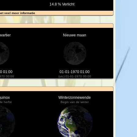
14.8 % Verlicht
met veel meer informatie
wartier
Nieuwe maan
0 01:00
01-01-1970 01:00
1970 00:00
(utc) 01-01-1970 00:00
quinox
Winterzonnewende
e herfst
Begin van de winter