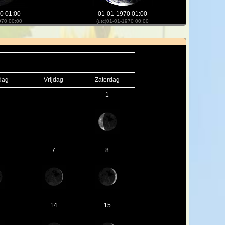
0 01:00
01-01-1970 01:00
970 00:00
(utc)01-01-1970 00:00
dag
Vrijdag
Zaterdag
1
7
8
14
15