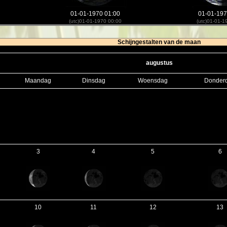
01-01-1970 01:00
01-01-197
(utc)01-01-1970 00:00
(utc)01-01-1
Schijngestalten van de maan
augustus
Maandag
Dinsdag
Woensdag
Donder
3
4
5
6
10
11
12
13