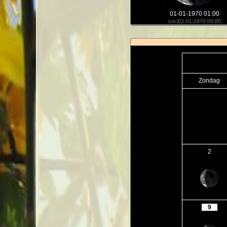
01-01-1970 01:00
(utc)01-01-1970 00:00
Zondag
2
9