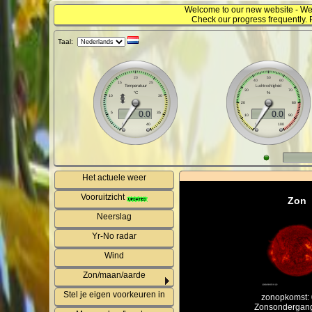
Welcome to our new website - We
Check our progress frequently. 
Taal:
Het actuele weer
Vooruitzicht
Zon
Neerslag
Yr-No radar
Wind
Zon/maan/aarde
Stel je eigen voorkeuren in
zonopkomst: 
Zonsondergang