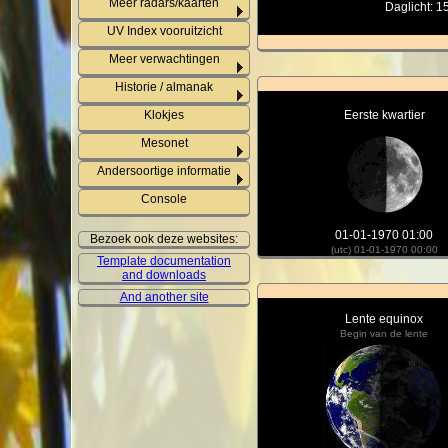
Meer radars/kaarten
Daglicht: 1
UV Index vooruitzicht
Meer verwachtingen
Historie / almanak
Klokjes
Eerste kwartier
Mesonet
Andersoortige informatie
Console
01-01-1970 01:00
Bezoek ook deze websites:
(utc) 01-01-1970 00:00
Template documentation
and downloads
And another site
Lente equinox
Begin van de lente