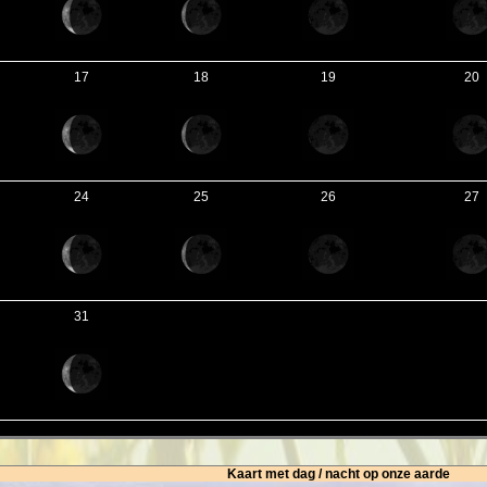
17
18
19
20
24
25
26
27
31
Kaart met dag / nacht op onze aarde