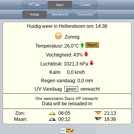
PC Site
Weer
Contact
Huidig
Vooruitzicht
Customize
Huidig weer in Hellendoorn om:
14:36
Zonnig
Warm
Temperatuur:
26,0°C
Vochtigheid:
43%
Luchtdruk:
1021,3 hPa
Kalm
0,0 km/h
Regen vandaag:
0,0 mm
UV
Vandaag
geen
verwacht
Ons weerstation Davis VP verwacht:
Data will be reloaded in
Zon:
06:05
21:13
Maan:
00:12
18:36