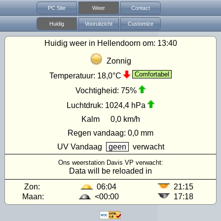
PC Site
Weer
Contact
Huidig
Vooruitzicht
Customize
Huidig weer in Hellendoorn om:
13:40
Zonnig
Comfortabel
Temperatuur:
18,0°C
Vochtigheid:
75%
Luchtdruk:
1024,4 hPa
Kalm
0,0 km/h
Regen vandaag:
0,0 mm
UV
Vandaag
geen
verwacht
Ons weerstation Davis VP verwacht:
Data will be reloaded in
Zon:
06:04
21:15
Maan:
<00:00
17:18