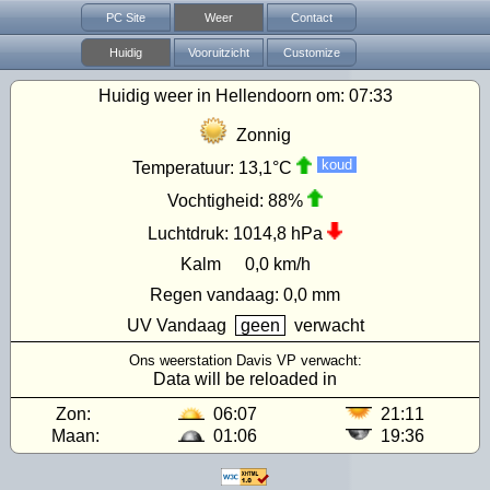
PC Site
Weer
Contact
Huidig
Vooruitzicht
Customize
Huidig weer in Hellendoorn om:
07:33
Zonnig
koud
Temperatuur:
13,1°C
Vochtigheid:
88%
Luchtdruk:
1014,8 hPa
Kalm
0,0 km/h
Regen vandaag:
0,0 mm
UV
Vandaag
geen
verwacht
Ons weerstation Davis VP verwacht:
Data will be reloaded in
Zon:
06:07
21:11
Maan:
01:06
19:36