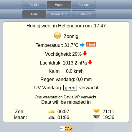
PC Site
Weer
Contact
Huidig
Vooruitzicht
Customize
Huidig weer in Hellendoorn om:
17:47
Zonnig
Heet
Temperatuur:
31,7°C
Vochtigheid:
29%
Luchtdruk:
1013,2 hPa
Kalm
0,0 km/h
Regen vandaag:
0,0 mm
UV
Vandaag
geen
verwacht
Ons weerstation Davis VP verwacht:
Data will be reloaded in
Zon:
06:07
21:11
Maan:
01:06
19:36