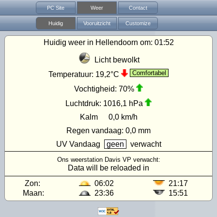
PC Site
Weer
Contact
Huidig
Vooruitzicht
Customize
Huidig weer in Hellendoorn om:
01:52
Licht bewolkt
Comfortabel
Temperatuur:
19,2°C
Vochtigheid:
70%
Luchtdruk:
1016,1 hPa
Kalm
0,0 km/h
Regen vandaag:
0,0 mm
UV
Vandaag
geen
verwacht
Ons weerstation Davis VP verwacht:
Data will be reloaded in
Zon:
06:02
21:17
Maan:
23:36
15:51