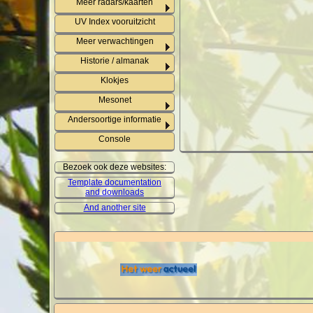
Meer radars/kaarten
UV Index vooruitzicht
Meer verwachtingen
Historie / almanak
Klokjes
Mesonet
Andersoortige informatie
Console
Bezoek ook deze websites:
Template documentation
and downloads
And another site