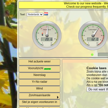
Welcome to our new website - We
Check our progress frequently. 
Taal:
Het actuele weer
Cookie laws
Vooruitzicht
Zoals bijna alle
Neerslag
voorkeuren dan n
De cookie wet ve
Yr-No radar
Als u na uw voo
Als u op
"Do not
Wind
Do not want t
Zon/maan/aarde
Stel je eigen voorkeuren in