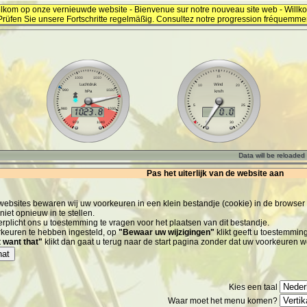
lkom op onze vernieuwde website - Bienvenue sur notre nouveau site web - Will
Prüfen Sie unsere Fortschritte regelmäßig. Consultez notre progression fréquemme
Pas het uiterlijk van de website aan
 websites bewaren wij uw voorkeuren in een klein bestandje (cookie) in de browser
iet opnieuw in te stellen.
rplicht ons u toestemming te vragen voor het plaatsen van dit bestandje.
rkeuren te hebben ingesteld, op
"Bewaar uw wijzigingen"
klikt geeft u toestemmin
 want that"
klikt dan gaat u terug naar de start pagina zonder dat uw voorkeure
hat
Kies een taal
Waar moet het menu komen?