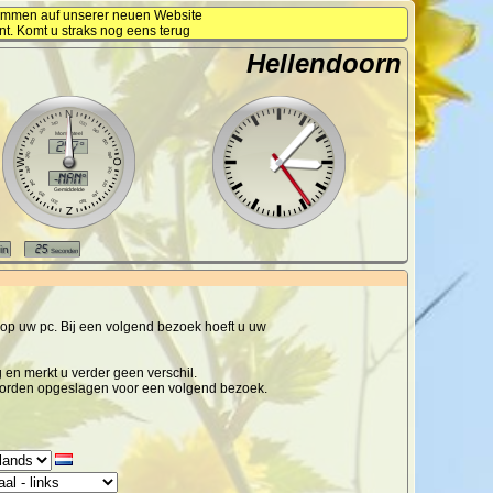
kommen auf unserer neuen Website
nt. Komt u straks nog eens terug
Hellendoorn
 op uw pc. Bij een volgend bezoek hoeft u uw
g en merkt u verder geen verschil.
n worden opgeslagen voor een volgend bezoek.