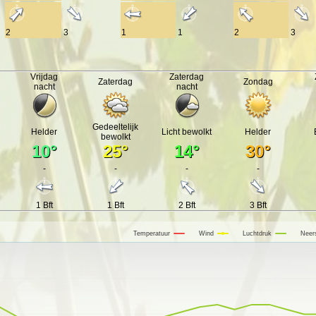
2
3
1
1
2
3
Vrijdag
Zaterdag
Zaterdag
Zondag
nacht
nacht
Gedeeltelijk
Helder
Licht bewolkt
Helder
bewolkt
10°
25°
14°
30°
-
-
-
-
1 Bft
1 Bft
2 Bft
3 Bft
Temperatuur
Wind
Luchtdruk
Neer