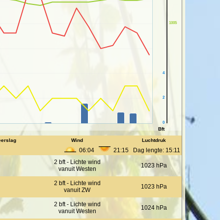
1005
4
2
0
Bft
erslag
Wind
Luchtdruk
06:04
21:15 Dag lengte: 15:11
2 bft - Lichte wind
1023 hPa
vanuit Westen
2 bft - Lichte wind
1023 hPa
vanuit ZW
2 bft - Lichte wind
1024 hPa
vanuit Westen