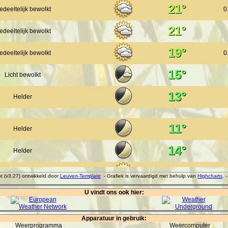
21°
edeeltelijk bewolkt
0
21°
edeeltelijk bewolkt
19°
edeeltelijk bewolkt
0
15°
Licht bewolkt
13°
Helder
11°
Helder
14°
Helder
20°
Helder
pt (v3.27) ontwikkeld door
Leuven-Template
- Grafiek is vervaardigd met behulp van
Highcharts
. 
24°
U vindt ons ook hier:
Helder
25°
Licht bewolkt
Apparatuur in gebruik:
Weerprogramma
Weercomputer