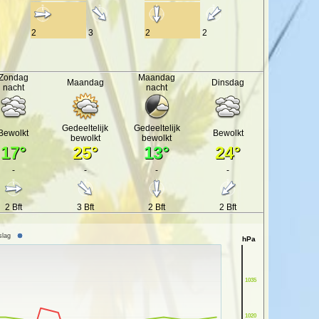
2
3
2
2
Zondag
Maandag
Maandag
Dinsdag
nacht
nacht
Gedeeltelijk
Gedeeltelijk
Bewolkt
Bewolkt
bewolkt
bewolkt
17°
25°
13°
24°
-
-
-
-
2 Bft
3 Bft
2 Bft
2 Bft
slag
hPa
1035
1020