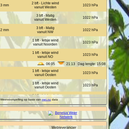
2 bft - Lichte wind
.3 mm
1023 hPa
vanuit Westen
3 bft - Matig
1022 hPa
vanuit Westen
3 bft - Matig
.2 mm
1022 hPa
vanuit NW
1 bft - Ietsje wind
1023 hPa
vanuit Noorden
1 bft - Ietsje wind
1023 hPa
vanuit NO
06:05
21:13 Dag lengte: 15:08
1 bft - Ietsje wind
1023 hPa
vanuit Oosten
1 bft - Ietsje wind
1023 hPa
vanuit Oosten
1 bft - Ietsje wind
1023 hPa
vanuit Zuiden
- Weervoorspelling op basis van
met.no
data
1 bft - Ietsje wind
1021 hPa
vanuit Zuiden
1 bft - Ietsje wind
1019 hPa
vanuit Zuiden
Webleverancier