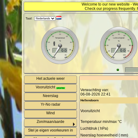
Welcome to our new website - We
Check our progress frequently. 
Taal:
Het actuele weer
Vooruitzicht
Verwachting van:
06-08-2026 22:41
Neerslag
Hellendoorn
Yr-No radar
Vooruitzicht
Wind
Zon/maan/aarde
Temperatuur min/max °C
Luchtdruk ( hPa)
Stel je eigen voorkeuren in
Neerslag hoeveelheid ( mm)