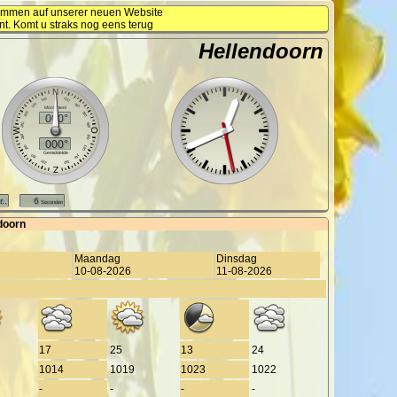
kommen auf unserer neuen Website
nt. Komt u straks nog eens terug
Hellendoorn
doorn
Maandag
Dinsdag
10-08-2026
11-08-2026
17
25
13
24
1014
1019
1023
1022
-
-
-
-