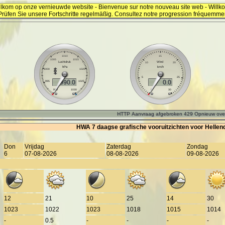
lkom op onze vernieuwde website - Bienvenue sur notre nouveau site web - Will
Prüfen Sie unsere Fortschritte regelmäßig. Consultez notre progression fréquemme
HWA 7 daagse grafische vooruitzichten voor Hellen
Don
Vrijdag
Zaterdag
Zondag
6
07-08-2026
08-08-2026
09-08-2026
12
21
10
25
14
30
1023
1022
1023
1018
1015
1014
-
0.5
-
-
-
-