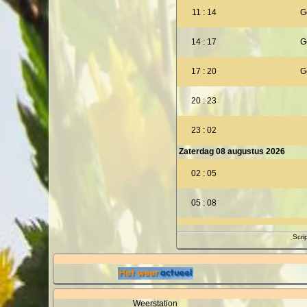
11 : 14
G
14 : 17
G
17 : 20
G
20 : 23
23 : 02
Zaterdag 08 augustus 2026
02 : 05
05 : 08
08 : 11
Scri
11 : 14
14 : 17
Weerstation