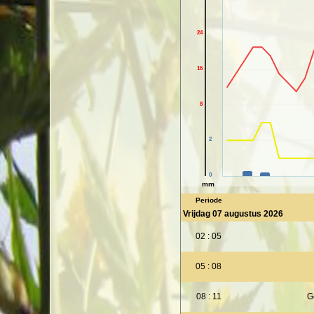
24
16
8
2
0
mm
Periode
Vrijdag 07 augustus 2026
02 : 05
05 : 08
08 : 11
G