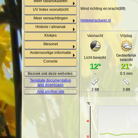
Meer radars/kaarten
Wind richting en kracht(Bft)
UV Index vooruitzicht
Meer verwachtingen
Hetweeractueel.nl
Historie / almanak
Klokjes
Vannacht
Vrijdag
Mesonet
Andersoortige informatie
Gedeeltelijk
Licht bewolkt
bewolkt
Console
12°
21°
Bezoek ook deze websites:
-
0.5 mm
Template documentation
and downloads
2 Bft
3 Bft
And another site
°C
40
32