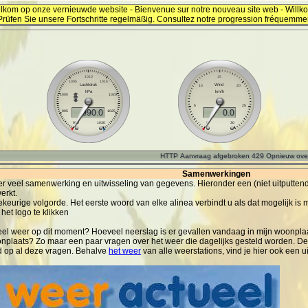
lkom op onze vernieuwde website - Bienvenue sur notre nouveau site web - Will
Prüfen Sie unsere Fortschritte regelmäßig. Consultez notre progression fréquemme
Samenwerkingen
 er veel samenwerking en uitwisseling van gegevens. Hieronder een (niet uitputten
erkt.
willekeurige volgorde. Het eerste woord van elke alinea verbindt u als dat mogelij
het logo te klikken
eel weer op dit moment? Hoeveel neerslag is er gevallen vandaag in mijn woonpl
plaats? Zo maar een paar vragen over het weer die dagelijks gesteld worden. De k
d op al deze vragen. Behalve
het weer
van alle weerstations, vind je hier ook een 