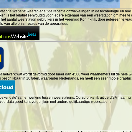
rvations Website' weerspiegelt de recente ontwikkelingen in de technologie en 
ken is het relatief eenvoudig voor iedere eigenaar van een weerstation om mee te 
 het aantal weerstation gebruikers in het Verenigd Koninkrijk, door iedereen te vr
p van alle prijsniveaus van de apparatuur.
r netwerk wat wordt gevormd door meer dan 4500 weer waarnemers uit de hele wer
s beschikbaar in 10 talen, waaronder Nederlands, en heeft een zeer mooie graphic
'bekendste' samenwerking tussen weerstations. Oorspronkelijk uit de USA maar nu sl
 weerdata goed kunt vergelijken met andere gelijkaardige weerstations.