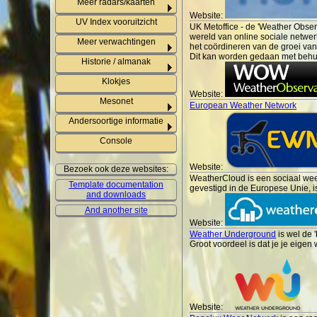
Meer radars/kaarten
Website:
UV Index vooruitzicht
UK Metoffice - de 'Weather Obse
wereld van online sociale netwer
Meer verwachtingen
het coördineren van de groei van
Dit kan worden gedaan met behul
Historie / almanak
Klokjes
Website:
Mesonet
European Weather Network
Andersoortige informatie
Console
Website:
Bezoek ook deze websites:
WeatherCloud is een sociaal wee
Template documentation
gevestigd in de Europese Unie, i
and downloads
And another site
Website:
Weather Underground
is wel de 
Groot voordeel is dat je je eigen
Website: