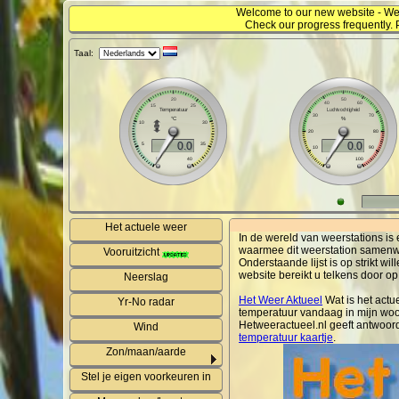
Welcome to our new website - We
Check our progress frequently. 
Taal:
Het actuele weer
In de wereld van weerstations is
waarmee dit weerstation samenw
Vooruitzicht
Onderstaande lijst is op strikt 
website bereikt u telkens door op 
Neerslag
Het Weer Aktueel
Wat is het actu
Yr-No radar
temperatuur vandaag in mijn woon
Hetweeractueel.nl geeft antwoor
Wind
temperatuur kaartje
.
Zon/maan/aarde
Stel je eigen voorkeuren in