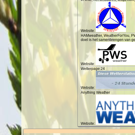
Website:
HAMweather, WeatherForYou, PWS 
doel is het samenbrengen van ge
Website:
Wetterpage 24
Website:
Anything Weather
Website: