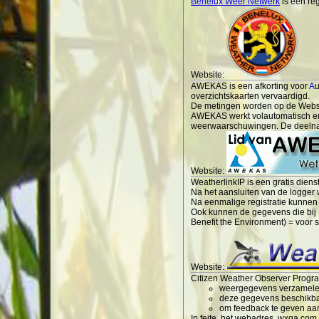
Benelux Weer Netwerk
is een reg
Website:
AWEKAS is een afkorting voor
A
overzichtskaarten vervaardigd.
De metingen worden op de Websi
AWEKAS werkt volautomatisch en l
weerwaarschuwingen. De deelnam
Website:
WeatherlinkIP is een gratis dien
Na het aansluiten van de logger
Na eenmalige registratie kunne
Ook kunnen de gegevens die bij
Benefit the Environment) = voor 
Website:
Citizen Weather Observer Progra
weergegevens verzamelen
deze gegevens beschikba
om feedback te geven aan
In feite, het webadres, wxqa.com,