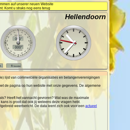
kommen auf unserer neuen Website
nt. Komt u straks nog eens terug
Hellendoorn
de) lijst van commerciële organisaties en belangenverenigingen
k is met de pagina op hun website met onze gegevens. De algemene
aats? Heeft het vannacht gevroren? Wat was de maximale
ans is groot dat ook jij weleens deze vragen hebt.
uitgebreid weerbericht. De data leent zich ook voor een
actueel