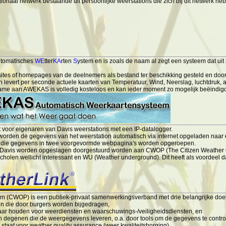
ionaal netwerk bestaande uit persoonlijke weerstations die zich bij dit netwerk h
utomatisches
WE
tter
KA
rten
S
ystem en is zoals de naam al zegt een systeem dat uit
tes of homepages van de deelnemers als bestand ter beschikking gesteld en do
evert per seconde actuele kaarten van Temperatuur, Wind, Neerslag, luchtdruk, a
e aan AWEKAS is volledig kosteloos en kan ieder moment zo mogelijk beëindig
st voor eigenaren van Davis weerstations met een IP-datalogger.
 worden de gegevens van het weerstation automatisch via internet opgeladen naar 
n die gegevens in twee voorgevormde webpagina's worden opgeroepen.
 Davis worden opgeslagen doorgestuurd worden aan CWOP (The Citizen Weather 
scholen wellicht interessant en WU (Weather underground). Dit heeft als voordeel d
m (CWOP) is een publiek-privaat samenwerkingsverband met drie belangrijke doel
 die door burgers worden bijgedragen,
ar houden voor weerdiensten en waarschuwings-/veiligheidsdiensten, en
 degenen die de weergegevens leveren, o.a. door tools om de gegevens te controle
 staat voor weather quality assurance (weer kwaliteitsborging).